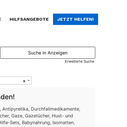
E
HILFSANGEBOTE
JETZT HELFEN!
Erweiterte Suche
×
nden!
Antipyretika, Durchfallmedikamente,
ücher, Gaze, Gazetücher, Hust- und
Hilfe-Sets, Babynahrung, Isomatten,